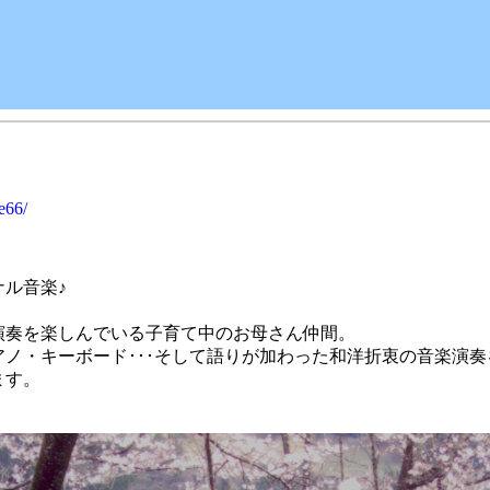
e66/
ル音楽♪
演奏を楽しんでいる子育て中のお母さん仲間。
アノ・キーボード･･･そして語りが加わった和洋折衷の音楽演
ます。