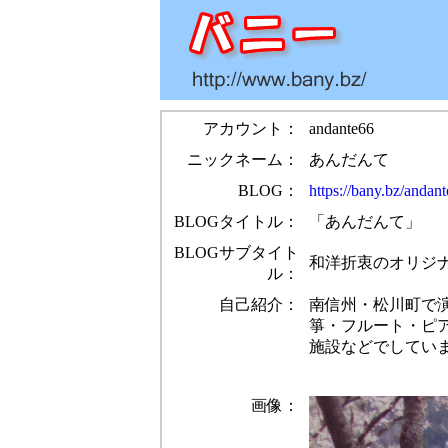
アカウント：
andante66
ニックネーム：
あんだんて
BLOG：
https://bany.bz/andant
BLOGタイトル：
「あんだんて」
BLOGサブタイト
和洋折衷のオリジナ
ル：
自己紹介：
南信州・松川町で
箏・フルート・ピ
施設などでしてい
画像：