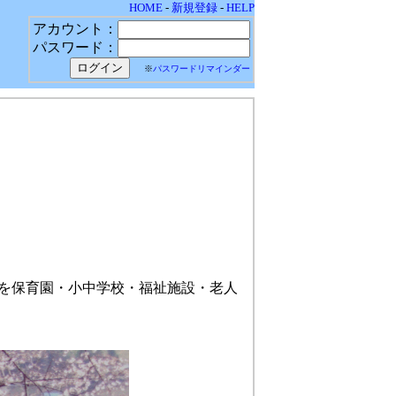
HOME
-
新規登録
-
HELP
アカウント：
パスワード：
※
パスワードリマインダー
奏を保育園・小中学校・福祉施設・老人